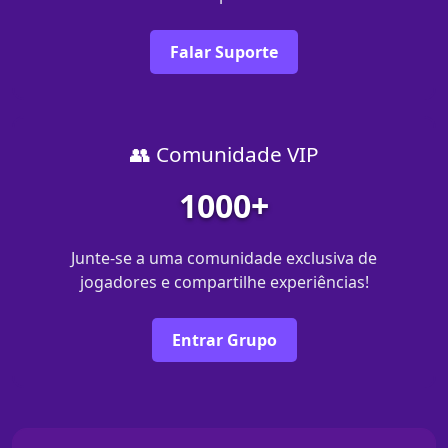
Falar Suporte
👥 Comunidade VIP
1000+
Junte-se a uma comunidade exclusiva de
jogadores e compartilhe experiências!
Entrar Grupo