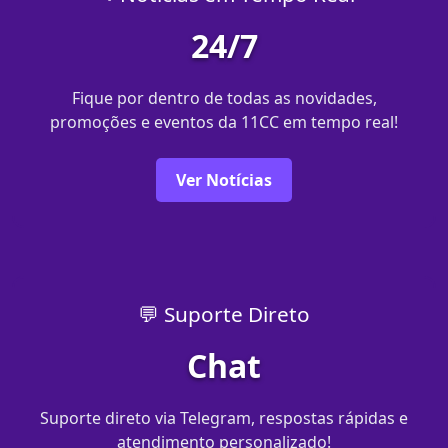
24/7
Fique por dentro de todas as novidades,
promoções e eventos da 11CC em tempo real!
Ver Notícias
💬 Suporte Direto
Chat
Suporte direto via Telegram, respostas rápidas e
atendimento personalizado!