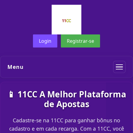
Login
Registrar-se
Menu
📱 11CC A Melhor Plataforma
de Apostas
Cadastre-se na 11CC para ganhar bônus no
cadastro e em cada recarga. Com a 11CC, você