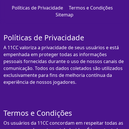
Políticas de Privacidade
Termos e Condições
Sitemap
Políticas de Privacidade
A 11CC valoriza a privacidade de seus usuários e está
empenhada em proteger todas as informações
pessoais fornecidas durante o uso de nossos canais de
comunicação. Todos os dados coletados são utilizados
exclusivamente para fins de melhoria contínua da
experiência de nossos jogadores.
Termos e Condições
Os usuários da 11CC concordam em respeitar todas as