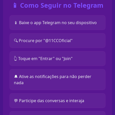
📱 Como Seguir no Telegram
📱 Baixe o app Telegram no seu dispositivo
🔍 Procure por "@11CCOficial"
👆 Toque em "Entrar" ou "Join"
🔔 Ative as notificações para não perder
nada
💬 Participe das conversas e interaja