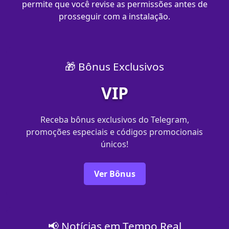
permite que você revise as permissões antes de
prosseguir com a instalação.
🎁 Bônus Exclusivos
VIP
Receba bônus exclusivos do Telegram,
promoções especiais e códigos promocionais
únicos!
Ver Bônus
📢 Notícias em Tempo Real