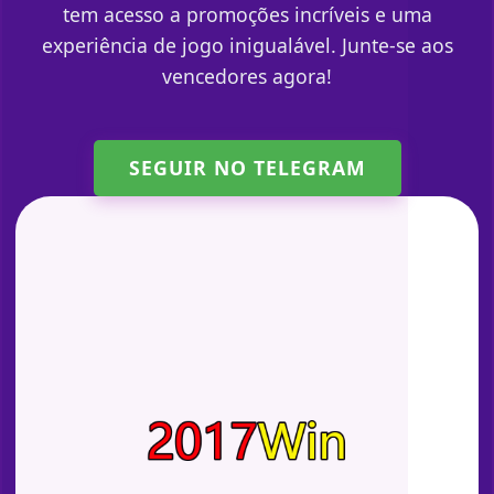
tem acesso a promoções incríveis e uma
experiência de jogo inigualável. Junte-se aos
vencedores agora!
SEGUIR NO TELEGRAM