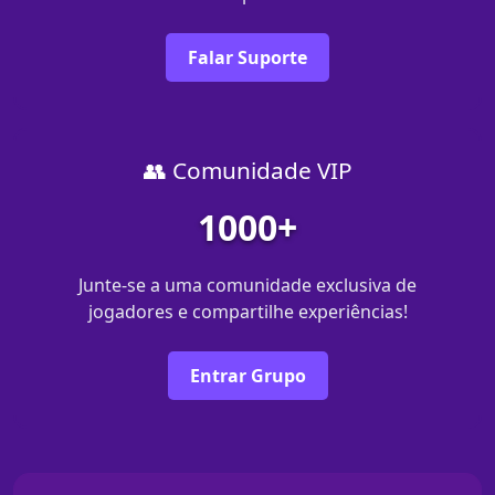
Falar Suporte
👥 Comunidade VIP
1000+
Junte-se a uma comunidade exclusiva de
jogadores e compartilhe experiências!
Entrar Grupo