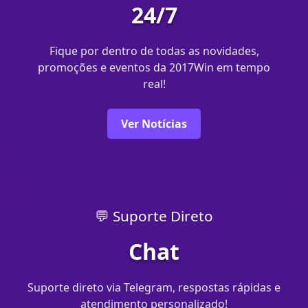
24/7
Fique por dentro de todas as novidades,
promoções e eventos da 2017Win em tempo
real!
Ver Notícias
💬 Suporte Direto
Chat
Suporte direto via Telegram, respostas rápidas e
atendimento personalizado!