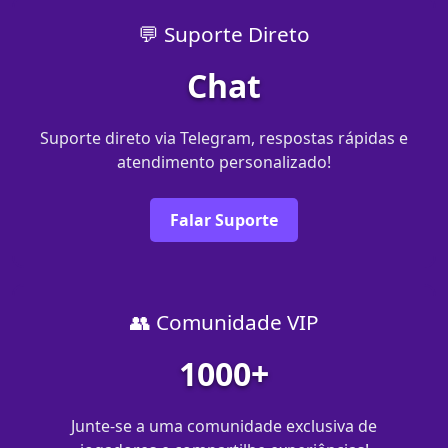
💬 Suporte Direto
Chat
Suporte direto via Telegram, respostas rápidas e
atendimento personalizado!
Falar Suporte
👥 Comunidade VIP
1000+
Junte-se a uma comunidade exclusiva de