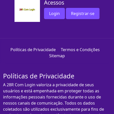
Acessos
Login
Registrar-se
Políticas de Privacidade
Termos e Condições
Sitemap
Políticas de Privacidade
A 28R Com Login valoriza a privacidade de seus
usuários e está empenhada em proteger todas as
informações pessoais fornecidas durante o uso de
nossos canais de comunicação. Todos os dados
coletados são utilizados exclusivamente para fins de