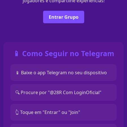
jogadores e compartilhe experiências!
Entrar Grupo
📱 Como Seguir no Telegram
📱 Baixe o app Telegram no seu dispositivo
🔍 Procure por "@28R Com LoginOficial"
👆 Toque em "Entrar" ou "Join"