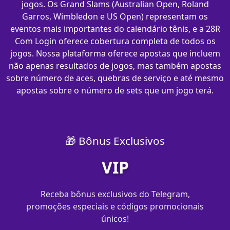
jogos. Os Grand Slams (Australian Open, Roland
Garros, Wimbledon e US Open) representam os
eventos mais importantes do calendário tênis, e a 28R
Com Login oferece cobertura completa de todos os
jogos. Nossa plataforma oferece apostas que incluem
não apenas resultados de jogos, mas também apostas
sobre número de aces, quebras de serviço e até mesmo
apostas sobre o número de sets que um jogo terá.
🎁 Bônus Exclusivos
VIP
Receba bônus exclusivos do Telegram,
promoções especiais e códigos promocionais
únicos!