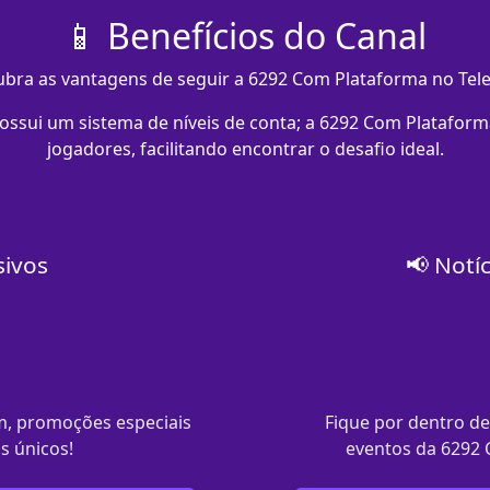
📱 Benefícios do Canal
bra as vantagens de seguir a 6292 Com Plataforma no Te
ossui um sistema de níveis de conta; a 6292 Com Plataforma
jogadores, facilitando encontrar o desafio ideal.
sivos
📢 Notí
m, promoções especiais
Fique por dentro d
s únicos!
eventos da 6292 