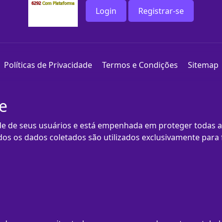
Login
Registrar-se
Políticas de Privacidade
Termos e Condições
Sitemap
de
ade de seus usuários e está empenhada em proteger todas 
os os dados coletados são utilizados exclusivamente para 