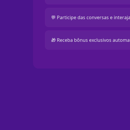
💬 Participe das conversas e interaj
🎁 Receba bônus exclusivos autom