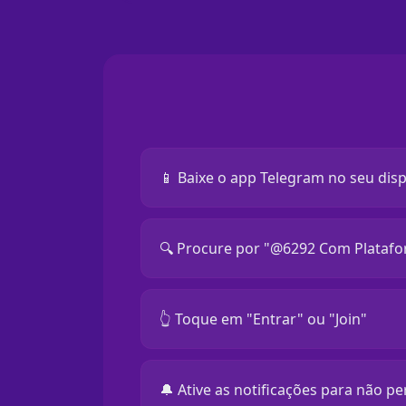
📱 Baixe o app Telegram no seu disp
🔍 Procure por "@6292 Com Platafo
👆 Toque em "Entrar" ou "Join"
🔔 Ative as notificações para não p