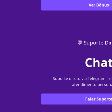
Ver Bônus
💬 Suporte Di
Cha
Suporte direto via Telegram, r
atendimento persona
Falar Suport