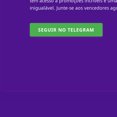
tem acesso a promoções incríveis e uma
inigualável. Junte-se aos vencedores ag
SEGUIR NO TELEGRAM