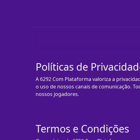
Políticas de Privacida
A 6292 Com Plataforma valoriza a privacid
o uso de nossos canais de comunicação. Tod
nossos jogadores.
Termos e Condições