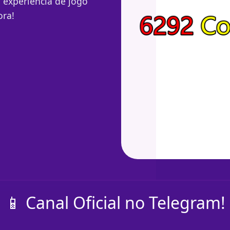
 experiência de jogo
ora!
📱 Canal Oficial no Telegram!