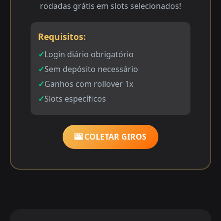
rodadas grátis em slots selecionados!
Requisitos:
Login diário obrigatório
Sem depósito necessário
Ganhos com rollover 1x
Slots específicos
🎰 COLETAR GIROS