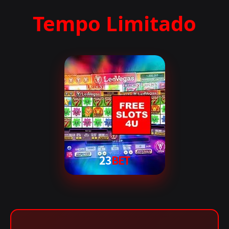
Tempo Limitado