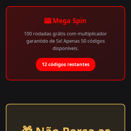
🎰 Mega Spin
100 rodadas grátis com multiplicador
garantido de 5x! Apenas 50 códigos
disponíveis.
12 códigos restantes