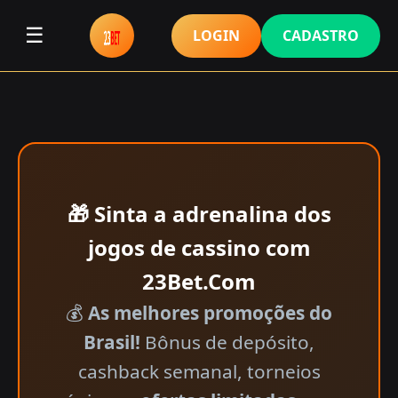
☰
LOGIN
CADASTRO
🎁 Sinta a adrenalina dos
jogos de cassino com
23Bet.Com
💰
As melhores promoções do
Brasil!
Bônus de depósito,
cashback semanal, torneios