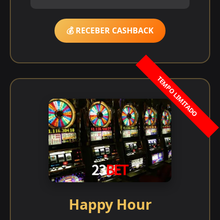
💰 RECEBER CASHBACK
Happy Hour