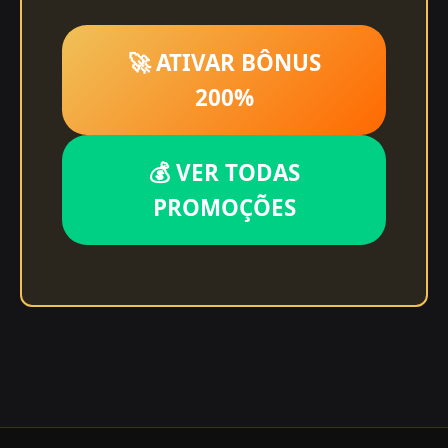
🚀 ATIVAR BÔNUS
200%
💰 VER TODAS
PROMOÇÕES